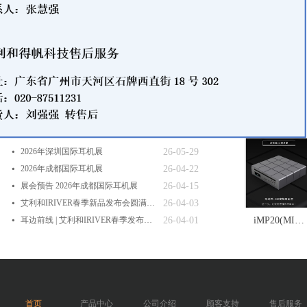
最新产品
新闻中心
+more
艾利和A&ultima SP4000T发布会
26-07-14
넸
2026年深圳国际耳机展
26-05-29
넸
2026年成都国际耳机展
26-04-22
넸
展会预告 2026年成都国际耳机展
26-04-15
넸
艾利和IRIVER春季新品发布会圆满举行
26-04-03
넸
耳边前线 | 艾利和IRIVER春季发布会带来多款新品（含听感）|播放器|hifi|开放式耳机|iriver_网易订阅
26-04-01
iMP20(MINI
넸
ONE)
首页
产品中心
公司介绍
顾客支持
售后服务