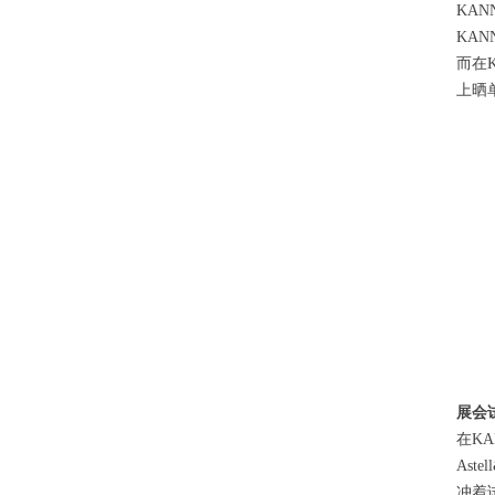
KA
KA
而在
上晒
展会
在K
As
冲着