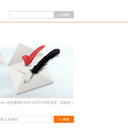
끠
搜索
l&Kern | 你想看的KANN ALPHA评价在这，请查收！
끠
搜索